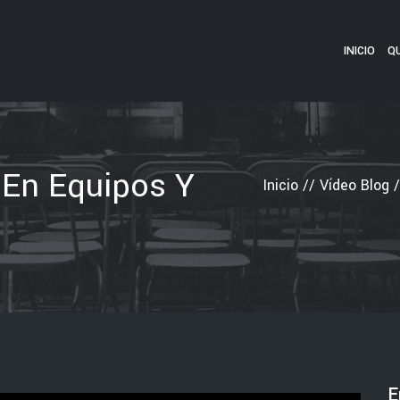
INICIO
Q
 En Equipos Y
Inicio
//
Vídeo Blog
/
E