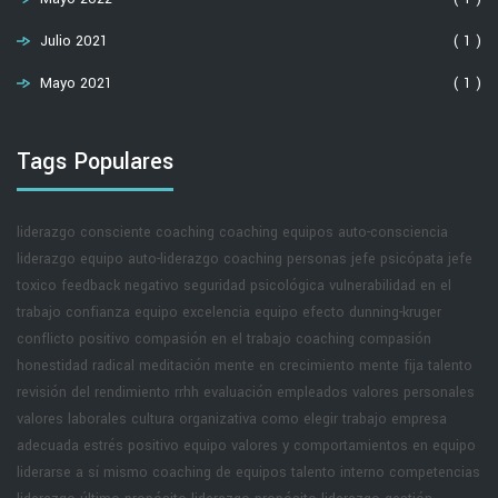
Julio 2021
( 1 )
Mayo 2021
( 1 )
Tags Populares
liderazgo consciente
coaching
coaching equipos
auto-consciencia
liderazgo equipo
auto-liderazgo
coaching personas
jefe psicópata
jefe
toxico
feedback negativo
seguridad psicológica
vulnerabilidad en el
trabajo
confianza equipo
excelencia equipo
efecto dunning-kruger
conflicto positivo
compasión en el trabajo
coaching compasión
honestidad radical
meditación
mente en crecimiento
mente fija
talento
revisión del rendimiento rrhh
evaluación empleados
valores personales
valores laborales
cultura organizativa
como elegir trabajo
empresa
adecuada
estrés positivo equipo
valores y comportamientos en equipo
liderarse a sí mismo
coaching de equipos
talento interno
competencias