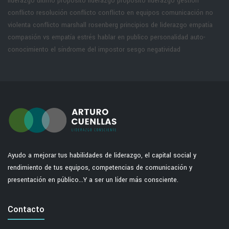
liderazgo
último propósito liderazgo
propósito liderazgo
gestión
conflicto
resolución conflicto
conflicto en equipos
comunicación no
violenta
conflicto marshall rosenberg
principios de liderazgo
empatía
compasión vs empatía
estrés hablar en publico
personalidad
auto-
conocimiento
el síndrome del impostor
sesgo negatividad
Ayudo a mejorar tus habilidades de liderazgo, el capital social y
rendimiento de tus equipos, competencias de comunicación y
presentación en público...Y a ser un líder más consciente.
Contacto