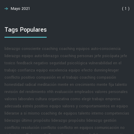
Mayo 2021
( 1 )
Tags Populares
liderazgo consciente
coaching
coaching equipos
auto-consciencia
liderazgo equipo
auto-liderazgo
coaching personas
jefe psicópata
jefe
toxico
feedback negativo
seguridad psicológica
vulnerabilidad en el
trabajo
confianza equipo
excelencia equipo
efecto dunning-kruger
conflicto positivo
compasión en el trabajo
coaching compasión
honestidad radical
meditación
mente en crecimiento
mente fija
talento
revisión del rendimiento rrhh
evaluación empleados
valores personales
valores laborales
cultura organizativa
como elegir trabajo
empresa
adecuada
estrés positivo equipo
valores y comportamientos en equipo
liderarse a sí mismo
coaching de equipos
talento interno
competencias
liderazgo
último propósito liderazgo
propósito liderazgo
gestión
conflicto
resolución conflicto
conflicto en equipos
comunicación no