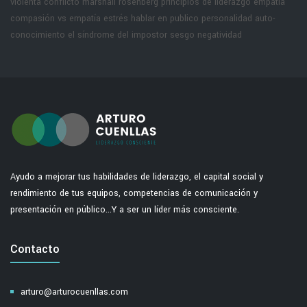
violenta
conflicto marshall rosenberg
principios de liderazgo
empatía
compasión vs empatía
estrés hablar en publico
personalidad
auto-
conocimiento
el síndrome del impostor
sesgo negatividad
Ayudo a mejorar tus habilidades de liderazgo, el capital social y
rendimiento de tus equipos, competencias de comunicación y
presentación en público...Y a ser un líder más consciente.
Contacto
arturo@arturocuenllas.com