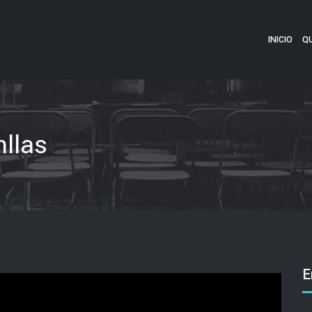
INICIO
Q
llas
E