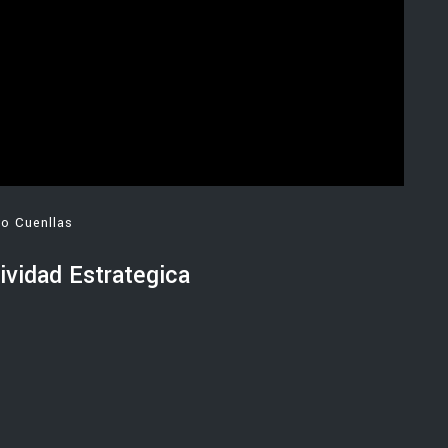
ro Cuenllas
ividad Estrategica