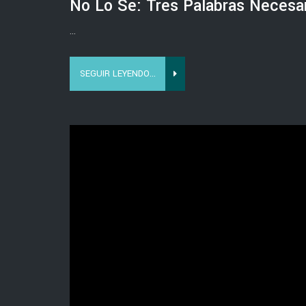
No Lo Sé: Tres Palabras Necesar
...
SEGUIR LEYENDO...