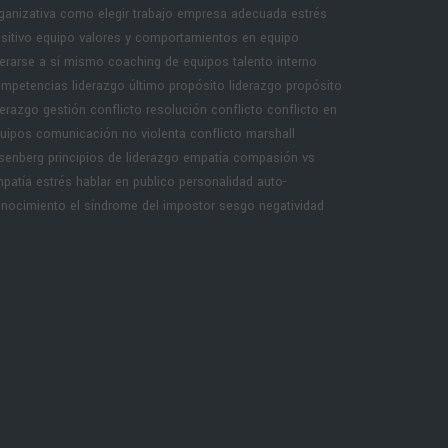
ganizativa
como elegir trabajo
empresa adecuada
estrés
sitivo equipo
valores y comportamientos en equipo
derarse a sí mismo
coaching de equipos
talento interno
mpetencias liderazgo
último propósito liderazgo
propósito
derazgo
gestión conflicto
resolución conflicto
conflicto en
uipos
comunicación no violenta
conflicto marshall
senberg
principios de liderazgo
empatía
compasión vs
patía
estrés hablar en publico
personalidad
auto-
nocimiento
el síndrome del impostor
sesgo negatividad