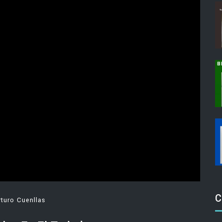
C
rturo Cuenllas