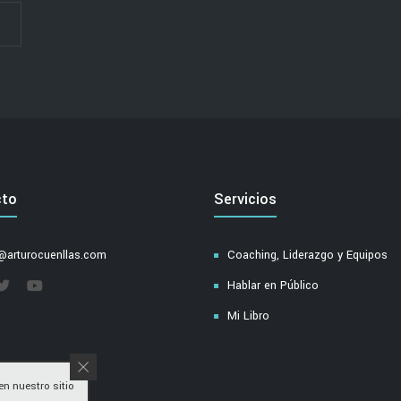
cto
Servicios
@arturocuenllas.com
Coaching, Liderazgo y Equipos
Hablar en Público
Mi Libro
n nuestro sitio