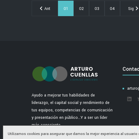
Ant
01
02
03
04
Sig
Conta
arturo
Ayudo a mejorar tus habilidades de
liderazgo, el capital social y rendimiento de
tus equipos, competencias de comunicación
y presentación en público...Y a ser un líder
más consciente.
Utilizamos cookies para asegurar que damos la mejor experiencia al usuario e