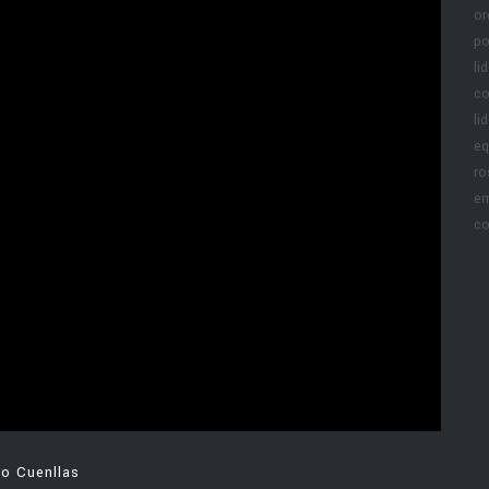
or
po
li
co
li
eq
ro
em
co
ro Cuenllas