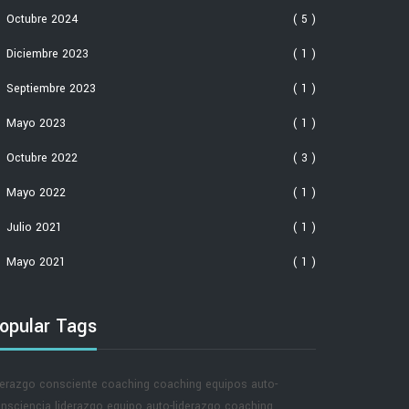
Octubre 2024
( 5 )
Diciembre 2023
( 1 )
Septiembre 2023
( 1 )
Mayo 2023
( 1 )
Octubre 2022
( 3 )
Mayo 2022
( 1 )
Julio 2021
( 1 )
Mayo 2021
( 1 )
opular Tags
derazgo consciente
coaching
coaching equipos
auto-
nsciencia
liderazgo equipo
auto-liderazgo
coaching