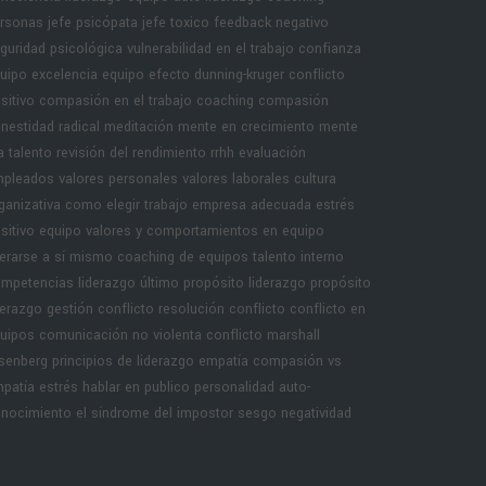
rsonas
jefe psicópata
jefe toxico
feedback negativo
guridad psicológica
vulnerabilidad en el trabajo
confianza
uipo
excelencia equipo
efecto dunning-kruger
conflicto
sitivo
compasión en el trabajo
coaching compasión
nestidad radical
meditación
mente en crecimiento
mente
a
talento
revisión del rendimiento rrhh
evaluación
mpleados
valores personales
valores laborales
cultura
ganizativa
como elegir trabajo
empresa adecuada
estrés
sitivo equipo
valores y comportamientos en equipo
derarse a sí mismo
coaching de equipos
talento interno
mpetencias liderazgo
último propósito liderazgo
propósito
derazgo
gestión conflicto
resolución conflicto
conflicto en
uipos
comunicación no violenta
conflicto marshall
senberg
principios de liderazgo
empatía
compasión vs
patía
estrés hablar en publico
personalidad
auto-
nocimiento
el síndrome del impostor
sesgo negatividad