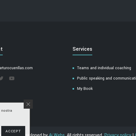
t
Services
rturocuenllas.com
Teams and individual coaching
Public speaking and communicatio
My Book
a nostra
ACCEPT
las © 2021. Developed by
Ai Webs
. All rights reserved.
Privacy policy
|