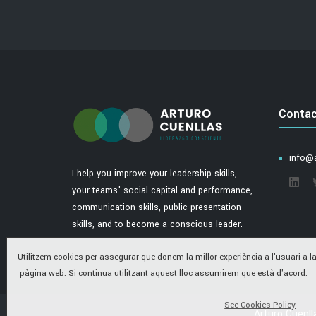
Contac
info@a
I help you improve your leadership skills,
your teams' social capital and performance,
communication skills, public presentation
skills, and to become a conscious leader.
Utilitzem cookies per assegurar que donem la millor experiència a l'usuari a l
pàgina web. Si continua utilitzant aquest lloc assumirem que està d'acord.
See Cookies Policy
Arturo Cuenl