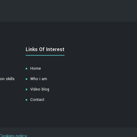
Links Of Interest
Home
n skills
Who i am
Video blog
Contact
Cookies policy