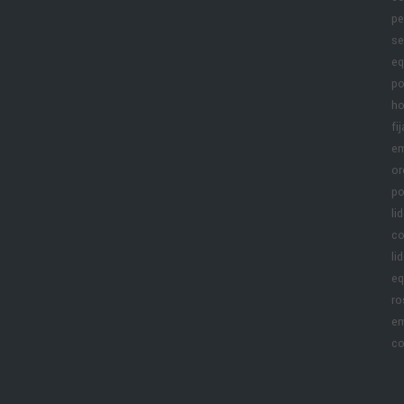
pe
se
eq
po
ho
fij
e
or
po
li
co
li
eq
ro
em
co