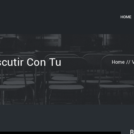
HOME
cutir Con Tu
Home
//
R