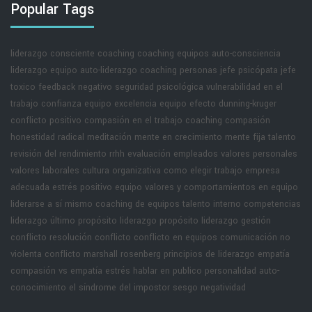
Popular Tags
liderazgo consciente
coaching
coaching equipos
auto-consciencia
liderazgo equipo
auto-liderazgo
coaching personas
jefe psicópata
jefe
toxico
feedback negativo
seguridad psicológica
vulnerabilidad en el
trabajo
confianza equipo
excelencia equipo
efecto dunning-kruger
conflicto positivo
compasión en el trabajo
coaching compasión
honestidad radical
meditación
mente en crecimiento
mente fija
talento
revisión del rendimiento rrhh
evaluación empleados
valores personales
valores laborales
cultura organizativa
como elegir trabajo
empresa
adecuada
estrés positivo equipo
valores y comportamientos en equipo
liderarse a sí mismo
coaching de equipos
talento interno
competencias
liderazgo
último propósito liderazgo
propósito liderazgo
gestión
conflicto
resolución conflicto
conflicto en equipos
comunicación no
violenta
conflicto marshall rosenberg
principios de liderazgo
empatía
compasión vs empatía
estrés hablar en publico
personalidad
auto-
conocimiento
el síndrome del impostor
sesgo negatividad