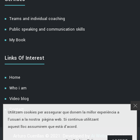
Teams and individual coaching
Public speaking and communication skills
My Book
Links Of Interest
Home
Who i am
Video blog
Contact
Utilitzem cookies per assegurar que donem la millor experiència a
l'usuari a la nostra pàgina web. Si continua utilitzant
aquest lloc assumirem que està d'acord.
Arturo Cuenllas © 2021. Developed by
Ai Webs
. All rights