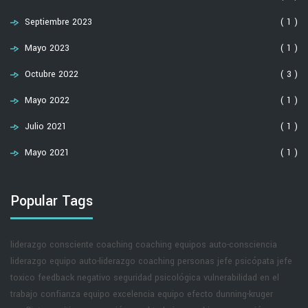
Septiembre 2023
( 1 )
Mayo 2023
( 1 )
Octubre 2022
( 3 )
Mayo 2022
( 1 )
Julio 2021
( 1 )
Mayo 2021
( 1 )
Popular Tags
liderazgo consciente
coaching
coaching equipos
auto-consciencia
liderazgo equipo
auto-liderazgo
coaching personas
jefe psicópata
jefe
toxico
feedback negativo
seguridad psicológica
vulnerabilidad en el
trabajo
confianza equipo
excelencia equipo
efecto dunning-kruger