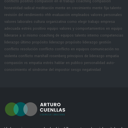
conflicto positivo
compasión en el trabajo
coaching compasión
honestidad radical
meditación
mente en crecimiento
mente fija
talento
revisión del rendimiento rrhh
evaluación empleados
valores personales
valores laborales
cultura organizativa
como elegir trabajo
empresa
adecuada
estrés positivo equipo
valores y comportamientos en equipo
liderarse a sí mismo
coaching de equipos
talento interno
competencias
liderazgo
último propósito liderazgo
propósito liderazgo
gestión
conflicto
resolución conflicto
conflicto en equipos
comunicación no
violenta
conflicto marshall rosenberg
principios de liderazgo
empatía
compasión vs empatía
estrés hablar en publico
personalidad
auto-
conocimiento
el síndrome del impostor
sesgo negatividad