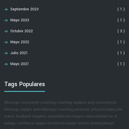
Septiembre 2023
( 1 )
Mayo 2023
( 1 )
Octubre 2022
( 3 )
Mayo 2022
( 1 )
Julio 2021
( 1 )
Mayo 2021
( 1 )
Tags Populares
liderazgo consciente
coaching
coaching equipos
auto-consciencia
liderazgo equipo
auto-liderazgo
coaching personas
jefe psicópata
jefe
toxico
feedback negativo
seguridad psicológica
vulnerabilidad en el
trabajo
confianza equipo
excelencia equipo
efecto dunning-kruger