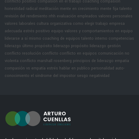
conflicto positivo
compasión en el trabajo
coaching compasión
honestidad radical
meditación
mente en crecimiento
mente fija
talento
revisión del rendimiento rrhh
evaluación empleados
valores personales
valores laborales
cultura organizativa
como elegir trabajo
empresa
adecuada
estrés positivo equipo
valores y comportamientos en equipo
liderarse a sí mismo
coaching de equipos
talento interno
competencias
liderazgo
último propósito liderazgo
propósito liderazgo
gestión
conflicto
resolución conflicto
conflicto en equipos
comunicación no
violenta
conflicto marshall rosenberg
principios de liderazgo
empatía
compasión vs empatía
estrés hablar en publico
personalidad
auto-
conocimiento
el síndrome del impostor
sesgo negatividad