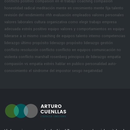
conflicto positivo
compasión en el trabajo
coaching compasión
honestidad radical
meditación
mente en crecimiento
mente fija
talento
revisión del rendimiento rrhh
evaluación empleados
valores personales
valores laborales
cultura organizativa
como elegir trabajo
empresa
adecuada
estrés positivo equipo
valores y comportamientos en equipo
liderarse a sí mismo
coaching de equipos
talento interno
competencias
liderazgo
último propósito liderazgo
propósito liderazgo
gestión
conflicto
resolución conflicto
conflicto en equipos
comunicación no
violenta
conflicto marshall rosenberg
principios de liderazgo
empatía
compasión vs empatía
estrés hablar en publico
personalidad
auto-
conocimiento
el síndrome del impostor
sesgo negatividad