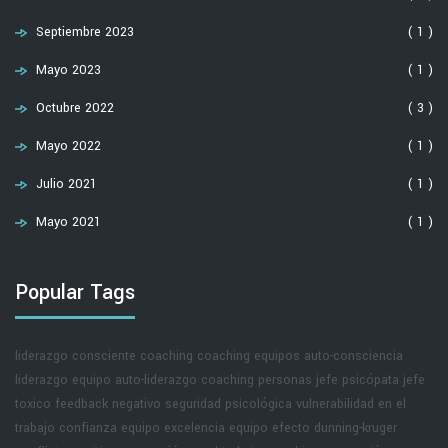
Septiembre 2023
( 1 )
Mayo 2023
( 1 )
Octubre 2022
( 3 )
Mayo 2022
( 1 )
Julio 2021
( 1 )
Mayo 2021
( 1 )
Popular Tags
liderazgo consciente
coaching
coaching equipos
auto-consciencia
liderazgo equipo
auto-liderazgo
coaching personas
jefe psicópata
jefe
toxico
feedback negativo
seguridad psicológica
vulnerabilidad en el
trabajo
confianza equipo
excelencia equipo
efecto dunning-kruger